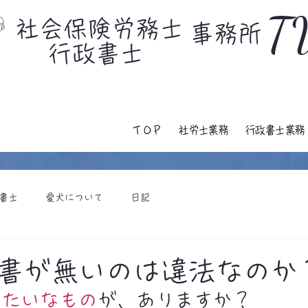
T
社会保険労務士
​事務所
行政書士
ＴＯＰ
社労士業務
行政書士業務
書士
愛犬について
日記
書が無いのは違法なのか
みたいなもの
が、ありますか？