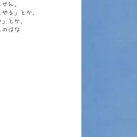
ません。
をやる」とか、
い」とか、
ものはな