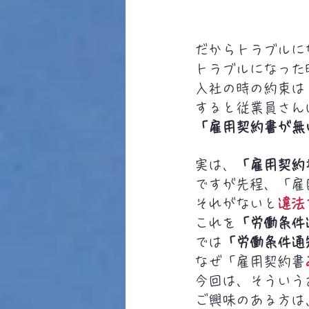
だからトラブルに
トラブルになった
入社の時の約束は
すると従業員さん
「雇用契約書が無
実は、
「雇用契約
ですが先程、「雇
それがないと
違法
これを
「労働条件
では
「労働条件通
なぜ「雇用契約書
今回は、そういう
ご興味のある方は