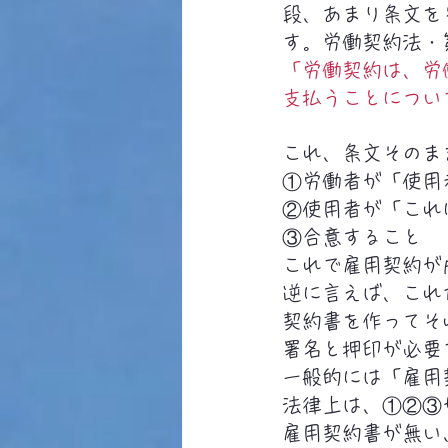
段、あまり条文を
す。労働契約法・
「労働契約は、労
支払うことについ
これ、条文そのま
①労働者が「使用
②使用者が「これ
③合意すること
これで雇用契約が
逆に言えば、これ
契約書を作ってそ
署名と押印が必要
一般的には「雇用
法律上は、①②③
雇用契約書が無い