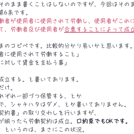
そのまま書くことはしないのですが、今回はその
第6条です。
働者が使用者に使用されて労働し、使用者がこれ
て、労働者及び使用者が
合意することによって成
まのコピペです。比較的分かり易いかと思います
者に使用されて労働すること」
に対して賃金を支払う事」
成立する。と書いてあります。
だけ。
れぞれ一部づつ保管する、とか
で、シャチハタはダメ、とか書いてありません。
契約書」の取り交わしを行いますが、
が揃ったら労働契約は成立。
口約束でもOKです。
、というのは、まさにこの状況。