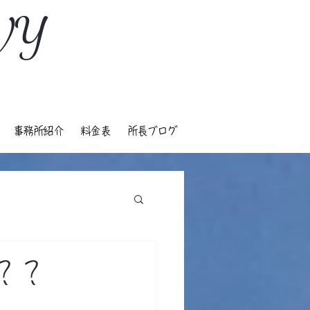
VY
事務所紹介
料金表
所長ブログ
？？