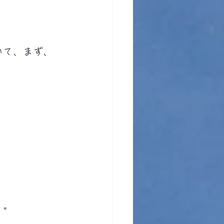
いて、まず、
、
。。
。