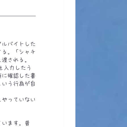
アルバイトした
する。「シャチ
を渡される。
名を入力したう
時に確認した書
という行為が自
をやっていない
。
ています。普