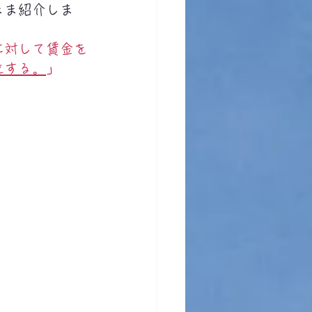
まま紹介しま
に対して賃金を
立する。
」
。