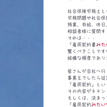
社会保険労務士と
労務問題や社会保
残業、有給、休日
相談者様に質問す
それは・・・
「雇用契約書
みた
驚くべきことです
結構な頻度であり
皆さんが会社へ行
事業主でしたら従
「雇用契約」とい
その内容がキチン
もしくは、決まっ
「雇用契約
みたい