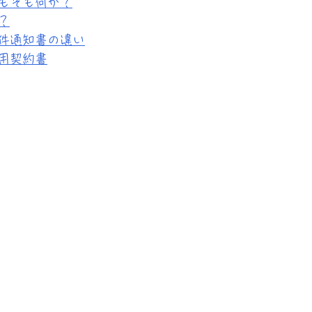
もそも何か？
？
件通知書の違い
用契約書