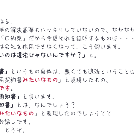
なる。
時の解決基準もハッキリしていないので、なかな
「口約束」だから今更それを証明するものは・・
は会社を信用できなくなって、こう仰います。
いのは違法じゃないんですか？」
と。
書」
というもの自体は、無くても違法ということ
用契約書
みたいなもの
」と表現したもの、
です
。
通知書」
と言います。
知書」
とは、なんでしょう？
みたいなもの
」と表現したのでしょう？？
お話しです。
、どうぞ。