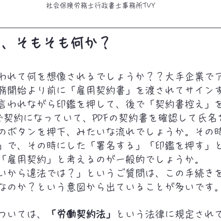
社会保険労務士行政書士事務所TVY
は、そもそも何か？
われて何を想像されるでしょうか？？大手企業で
務開始より前に「雇用契約書」を渡されてサイン
言われながら印鑑を押して、後で「契約書控え」
bで契約になっていて、PDFの契約書を確認して氏
のボタンを押下、みたいな流れでしょうか。その
」で、その時にした「署名する」「印鑑を押す」
「雇用契約」と考えるのが一般的でしょうか。
いから違法では？」というご質問は、この手続き
なのか？という意図から出ていることが多いです
ついては、
「労働契約法」
という法律に規定され