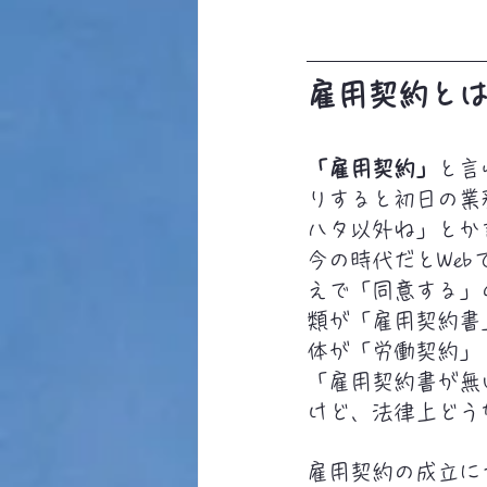
雇用契約と
「雇用契約」
と言
りすると初日の業
ハタ以外ね」とか
今の時代だとWe
えで「同意する」
類が「雇用契約書
体が「労働契約」
「雇用契約書が無
けど、法律上どう
雇用契約の成立に