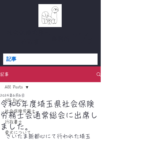
社会保険労務士
TVY
​事務所
行政書士
記事
記事
All Posts
2024年6月6日
All Posts
令和6年度埼玉県社会保険
社会保険労務士
労務士会通常総会に出席し
行政書士
ました。
愛犬について
さいたま新都心にて行われた埼玉