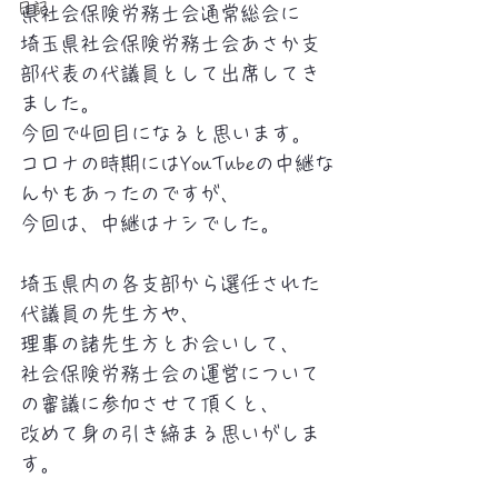
日記
県社会保険労務士会通常総会に
埼玉県社会保険労務士会あさか支
部代表の代議員として出席してき
ました。
今回で4回目になると思います。
コロナの時期にはYouTubeの中継な
んかもあったのですが、
今回は、中継はナシでした。
埼玉県内の各支部から選任された
代議員の先生方や、
理事の諸先生方とお会いして、
社会保険労務士会の運営について
の審議に参加させて頂くと、
改めて身の引き締まる思いがしま
す。